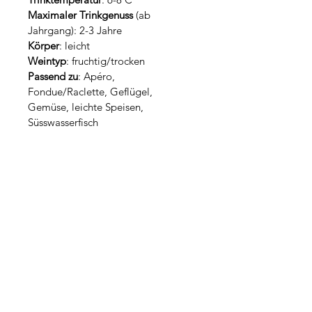
Maximaler Trinkgenuss
 (ab 
Jahrgang): 2-3 Jahre
Körper
: leicht
Weintyp
: fruchtig/trocken
Passend zu
: Apéro, 
Fondue/Raclette, Geflügel, 
Gemüse, leichte Speisen, 
Süsswasserfisch
Öffnungszeiten Hofladen
Samstags von 10:00-16:00 Uhr
oder per telefonischer Voranmeldung.
Adresse:
Dorfstrasse 44, 8196 Wil ZH
Telefon:
044 869 18 55
Email:
mail@neukom-weingut.ch