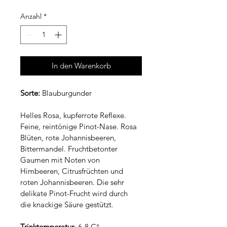
Anzahl
*
In den Warenkorb
Sorte:
 Blauburgunder
Helles Rosa, kupferrote Reflexe. 
Feine, reintönige Pinot-Nase. Rosa 
Blüten, rote Johannisbeeren, 
Bittermandel. Fruchtbetonter 
Gaumen mit Noten von 
Himbeeren, Citrusfrüchten und 
roten Johannisbeeren. Die sehr 
delikate Pinot-Frucht wird durch 
die knackige Säure gestützt.
Trinktemperatur
: 6-8 C°