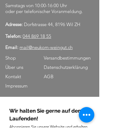
Samstags von 10:00-16:00 Uhr
oder per telefonischer Voranmeldung.
Adresse:
Dorfstrasse 44, 8196 Wil ZH
Telefon:
044 869 18 55
Email:
mail@neukom-weingut.ch
Shop
Versandbestimmungen
Über uns
Datenschutzerklärung
Kontakt
AGB
Impressum
Wir halten Sie gerne auf dem
Laufenden!
Abonnieren Sie unsere Website und erhalten
Sie hilfreiche Updates über Aktionen, News