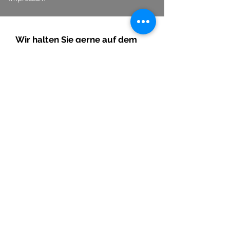
Wir halten Sie gerne auf dem
Laufenden!
Abonnieren Sie unsere Website und erhalten
Sie hilfreiche Updates über Aktionen, News
.
und Events
Abonnieren