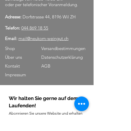
oder per telefonischer Voranmeldung.
Adresse:
Dorfstrasse 44, 8196 Wil ZH
Telefon:
044 869 18 55
Email:
mail@neukom-weingut.ch
Shop
Versandbestimmungen
Über uns
Datenschutzerklärung
Kontakt
AGB
Impressum
Wir halten Sie gerne auf dem
Laufenden!
Abonnieren Sie unsere Website und erhalten
Sie hilfreiche Updates über Aktionen, News
.
und Events