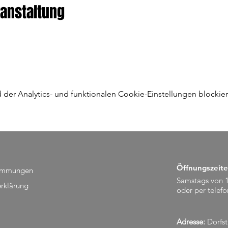
ranstaltung
er Analytics- und funktionalen Cookie-Einstellungen blockier
Öffnungszeite
timmungen
Samstags von 1
rklärung
oder per telef
Adresse:
Dorfst