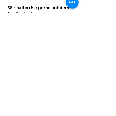
Wir halten Sie gerne auf dem
Laufenden!
Abonnieren Sie unsere Website und erhalten
Sie hilfreiche Updates über Aktionen, News
.
und Events
Abonnieren