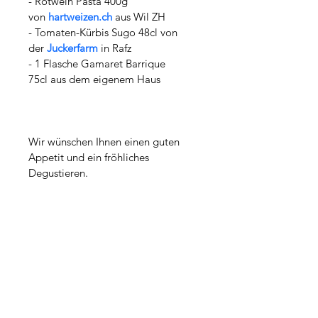
- Rotwein Pasta 400g 
von 
hartweizen.ch
aus Wil ZH
- Tomaten-Kürbis Sugo 48cl von 
der 
Juckerfarm
in Rafz
- 1 Flasche Gamaret Barrique 
75cl aus dem eigenem Haus 
Wir wünschen Ihnen einen guten 
Appetit und ein fröhliches 
Degustieren.
Öffnungszeiten Hofladen
Samstags von 10:00-16:00 Uhr
oder per telefonischer Voranmeldung.
Adresse:
Dorfstrasse 44, 8196 Wil ZH